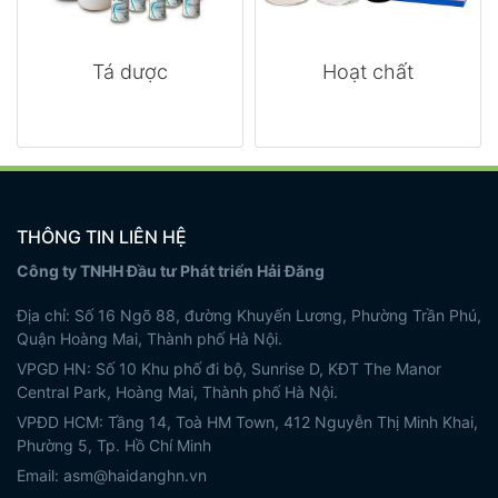
Tá dược
Hoạt chất
THÔNG TIN LIÊN HỆ
Công ty TNHH Đầu tư Phát triển Hải Đăng
Địa chỉ: Số 16 Ngõ 88, đường Khuyến Lương, Phường Trần Phú,
Quận Hoàng Mai, Thành phố Hà Nội.
VPGD HN: Số 10 Khu phố đi bộ, Sunrise D, KĐT The Manor
Central Park, Hoàng Mai, Thành phố Hà Nội.
VPĐD HCM: Tầng 14, Toà HM Town, 412 Nguyễn Thị Minh Khai,
Phường 5, Tp. Hồ Chí Minh
Email: asm@haidanghn.vn